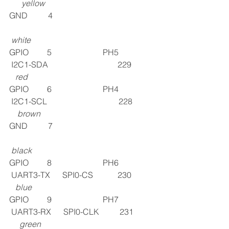
yellow
GND          4                                                 
white
GPIO         5                         PH5                 
 I2C1-SDA                                  229           
red
GPIO         6                         PH4  
I2C1-SCL                                   228          
brown
GND          7                                                 
black
GPIO         8                         PH6                 
 UART3-TX      SPI0-CS            230           
blue
GPIO         9                         PH7                 
 UART3-RX      SPI0-CLK          231          
green