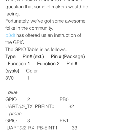
question that some of makers would be 
facing.
Fortunately, we've got some awesome 
folks in the community.
p3dt
 has offered us an instruction of 
the GPIO
The GPIO Table is as follows:
Type      Pin# (ext.)      Pin # (Package)    
  Function 1      Function 2      Pin #
(sysfs)      Color 
3V0           1                                                  
blue
GPIO         2                         PB0                 
UART
0/2
_TX  PBEINT0            32             
green
GPIO         3                         PB1                 
 UART
0/2
_RX  PB-EINT1            33          