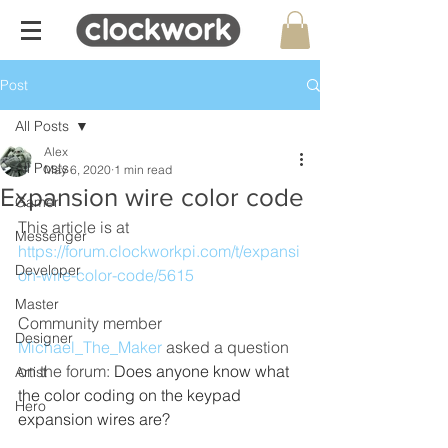
Post
All Posts
Alex
All Posts
May 6, 2020
1 min read
Expansion wire color code
Gamer
This article is at 
Messenger
https://forum.clockworkpi.com/t/expansi
Developer
on-wire-color-code/5615
Master
Community member 
Designer
Michael_The_Maker
 asked a question 
on the forum: 
Does anyone know what 
Artist
the color coding on the keypad 
Hero
expansion wires are?