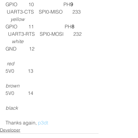
GPIO         10                        PH
9                
UART3-CTS    SPI0-MISO        233          
yellow
GPIO         11                         PH
8               
UART3-RTS    SPI0-MOSI        232         
white
GND          12                                               
red
5V0           13                                                
brown
5V0           14                                                
black
Thanks again, 
p3dt
Developer