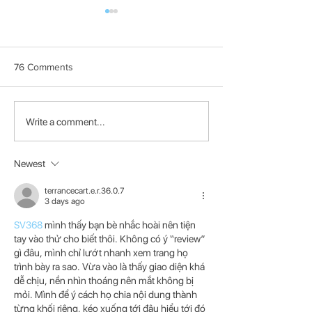
76 Comments
How to disable wifi power
Apt full-upgrade 
Write a comment...
save to prevent
the new software
disconnects
from Debian
Newest
terrancecart.e.r.36.0.7
3 days ago
SV368
 mình thấy bạn bè nhắc hoài nên tiện 
tay vào thử cho biết thôi. Không có ý “review” 
gì đâu, mình chỉ lướt nhanh xem trang họ 
trình bày ra sao. Vừa vào là thấy giao diện khá 
dễ chịu, nền nhìn thoáng nên mắt không bị 
mỏi. Mình để ý cách họ chia nội dung thành 
từng khối riêng, kéo xuống tới đâu hiểu tới đó 