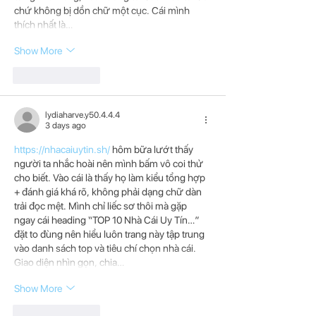
chứ không bị dồn chữ một cục. Cái mình 
thích nhất là…
Show More
Like
Reply
lydiaharve.y50.4.4.4
3 days ago
https://nhacaiuytin.sh/
 hôm bữa lướt thấy 
người ta nhắc hoài nên mình bấm vô coi thử 
cho biết. Vào cái là thấy họ làm kiểu tổng hợp 
+ đánh giá khá rõ, không phải dạng chữ dàn 
trải đọc mệt. Mình chỉ liếc sơ thôi mà gặp 
ngay cái heading “TOP 10 Nhà Cái Uy Tín…” 
đặt to đùng nên hiểu luôn trang này tập trung 
vào danh sách top và tiêu chí chọn nhà cái. 
Giao diện nhìn gọn, chia…
Show More
Like
Reply