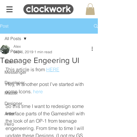
Post
All Posts
Alex
All Posts
Sep 6, 2019
1 min read
Teenage Engeering UI
Gamer
This article is from 
HERE
Messenger
Developer
Hey, In another post I’ve started with 
some Icons. 
here
Master
Designer
So this time I want to redesign some 
Interface parts of the Gameshell with 
Artist
the look of an OP-1 from teenage 
Hero
engeneering. From time to time I will 
update these Designs. (I got my GS 