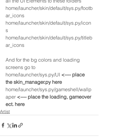
all the UI Elements to these folders 
home/launcher/skin/default/sys.py/footb
ar_icons
home/launcher/skin/default/sys.py/icon
s
home/launcher/skin/default/sys.py/titleb
ar_icons
And for the bg colors and loading 
screens go to 
home/launcher/sys.py/UI 
<---- place 
the skin_manager.py here
home/launcher/sys.py/gameshell/wallp
aper
 <---- place the loading, gameover 
ect. here
Artist