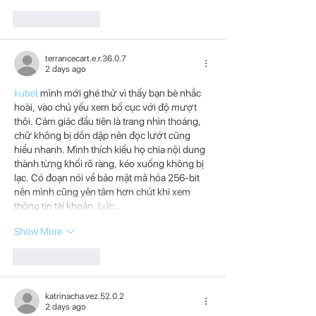
Like
Reply
terrancecart.e.r.36.0.7
2 days ago
kubet
 mình mới ghé thử vì thấy bạn bè nhắc 
hoài, vào chủ yếu xem bố cục với độ mượt 
thôi. Cảm giác đầu tiên là trang nhìn thoáng, 
chữ không bị dồn dập nên đọc lướt cũng 
hiểu nhanh. Mình thích kiểu họ chia nội dung 
thành từng khối rõ ràng, kéo xuống không bị 
lạc. Có đoạn nói về bảo mật mã hóa 256-bit 
nên mình cũng yên tâm hơn chút khi xem 
thông tin tài khoản. Lúc…
Show More
Like
Reply
katrinacha.vez.52.0.2
2 days ago