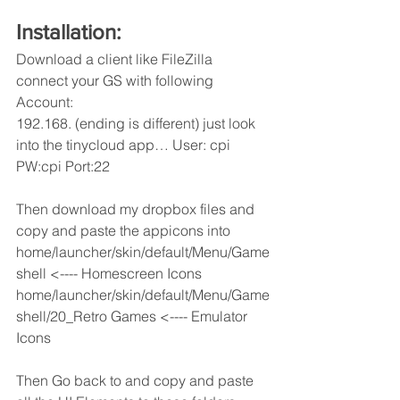
Installation: 
Download a client like FileZilla 
connect your GS with following 
Account: 
192.168. (ending is different) just look 
into the tinycloud app… User: cpi 
PW:cpi Port:22
Then download my dropbox files and 
copy and paste the appicons into 
home/launcher/skin/default/Menu/Game
shell <---- Homescreen Icons
home/launcher/skin/default/Menu/Game
shell/20_Retro Games <---- Emulator 
Icons
Then Go back to and copy and paste 