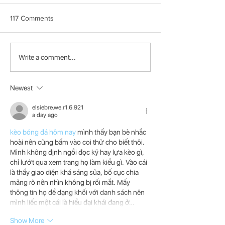
117 Comments
PICO-8 GameDev #1:
Game Jam Collec
Write a comment...
Getting Started
2019Q1: 3rd _ T
"No.909" By Jaso
Initory
Newest
elsiebre.we.r1.6.921
a day ago
kèo bóng đá hôm nay
 mình thấy bạn bè nhắc 
hoài nên cũng bấm vào coi thử cho biết thôi. 
Mình không định ngồi đọc kỹ hay lựa kèo gì, 
chỉ lướt qua xem trang họ làm kiểu gì. Vào cái 
là thấy giao diện khá sáng sủa, bố cục chia 
mảng rõ nên nhìn không bị rối mắt. Mấy 
thông tin họ để dạng khối với danh sách nên 
mình liếc một cái là hiểu đại khái đang ở…
Show More