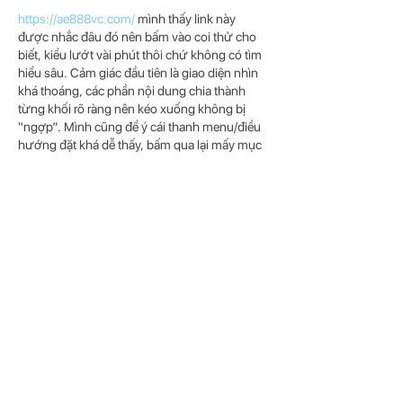
https://ae888vc.com/
 mình thấy link này 
được nhắc đâu đó nên bấm vào coi thử cho 
biết, kiểu lướt vài phút thôi chứ không có tìm 
hiểu sâu. Cảm giác đầu tiên là giao diện nhìn 
khá thoáng, các phần nội dung chia thành 
từng khối rõ ràng nên kéo xuống không bị 
“ngợp”. Mình cũng để ý cái thanh menu/điều 
hướng đặt khá dễ thấy, bấm qua lại mấy mục 
nhanh, không phải mò lâu. Nói chung dùng 
kiểu tự…
Show More
Like
Reply
bentiecesav.a.ge54.62
3 days ago
BALL88
 mình mới ghé thử vì thấy bạn bè 
nhắc, chủ yếu vào ngó giao diện xem sao 
thôi. Cảm giác đầu tiên là trang nhìn khá sạch 
sẽ, kiểu chia nội dung theo từng khối nên 